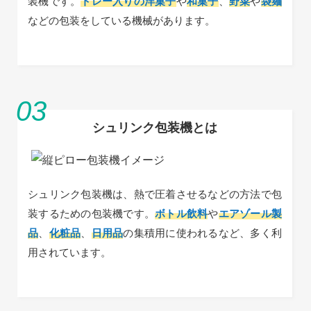
装機です。
トレー入りの洋菓子
や
和菓子
、
野菜
や
袋麺
などの包装をしている機械があります。
シュリンク包装機とは
シュリンク包装機は、熱で圧着させるなどの方法で包
装するための包装機です。
ボトル飲料
や
エアゾール製
品
、
化粧品
、
日用品
の集積用に使われるなど、多く利
用されています。