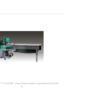
式HP（http://www.horiaki.co.jp/release/?p=158
3）