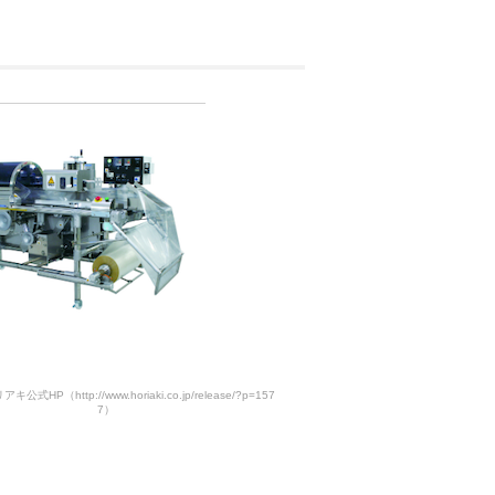
式HP（http://www.horiaki.co.jp/release/?p=157
7）