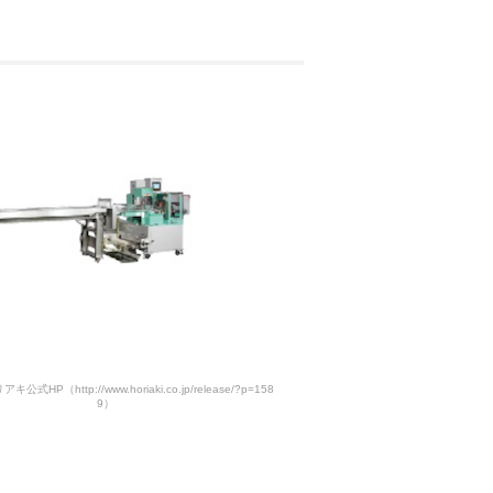
式HP（http://www.horiaki.co.jp/release/?p=158
9）